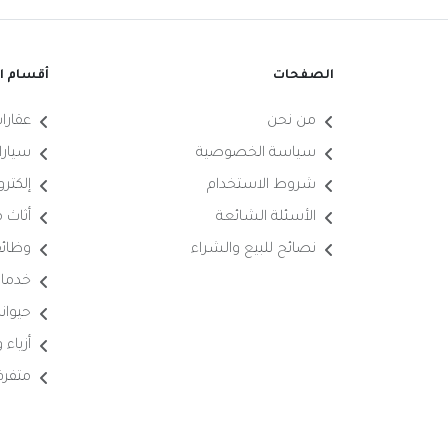
الصفحات
أقسام ال
من نحن
عقارا
سياسة الخصوصية
سيارا
شروط الاستخدام
إلكترو
الأسئلة الشائعة
أثاث 
نصائح للبيع والشراء
وظائ
خدما
حيوانا
أزياء
متفرق