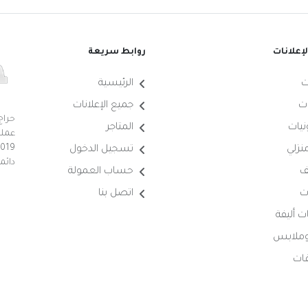
إعلانات
روابط سريعة
ت
الرئيسية
ت
جميع الإعلانات
حراج
نيات
المتاجر
عملي
منزلي
تسجيل الدخول
دائم
ف
حساب العمولة
ت
اتصل بنا
ت أليفة
 وملابس
ات