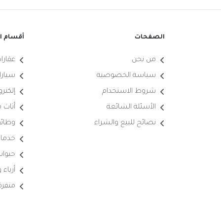
الصفحات
أقسام ال
من نحن
عقارا
سياسة الخصوصية
سيارا
شروط الاستخدام
إلكترو
الأسئلة الشائعة
أثاث 
نصائح للبيع والشراء
وظائ
خدما
حيوانا
أزياء
متفرق