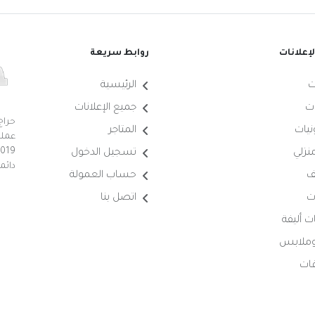
إعلانات
روابط سريعة
ت
الرئيسية
ت
جميع الإعلانات
حراج
نيات
المتاجر
عملي
منزلي
تسجيل الدخول
دائم
ف
حساب العمولة
ت
اتصل بنا
ت أليفة
 وملابس
ات