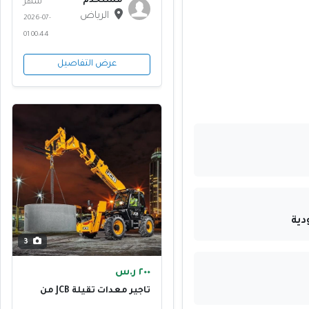
مستخدم
شهر
الرياض
2026-07-
01 00:44
عرض التفاصيل
دية
3
٢٠٠ ر.س
تأجير معدات ثقيلة JCB من
النخبة