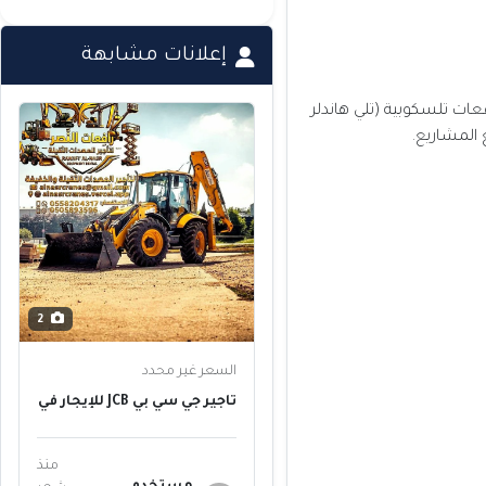
إعلانات مشابهة
فعات تلسكوبية (تلي هاندلر
2
السعر غير محدد
تأجير جي سي بي JCB للإيجار في
الخبر حي العزيزية | إيجار
باكهو لودر وحفار جي سي بي
للمقاولات والحفر وتسوية
منذ
الأراضي