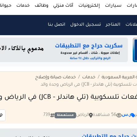
ارات
سيارات
إلكترونيات
أثاث منزلي
وظائف
خدمات
حيوانا
لانات
المتاجر
تسجيل الدخول
اتصل بنا
 العربية السعودية
خدمات
خدمات صيانة وإصلاح
بية (تلي هاندلر - JCB) في الرياض وجدة والد
تلسكوبية (تلي هاندلر - JCB) في الرياض وجدة والد
ر.س
56 مشاهدة
الرياض
739
مستعملة