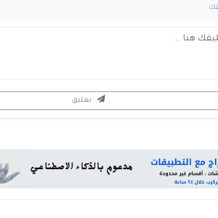
قك
تعليق