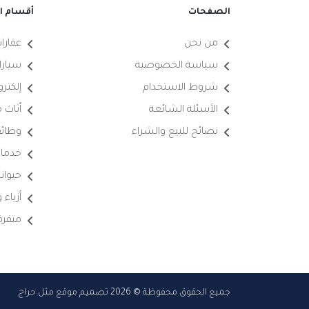
الصفحات
أقسام ال
من نحن
عقارا
سياسة الخصوصية
سيارا
شروط الاستخدام
إلكترو
الأسئلة الشائعة
أثاث 
نصائح للبيع والشراء
وظائ
خدما
حيوانا
أزياء
متفرق
جميع الحقوق محفوظة © 2026 تصميم موقع مثل حراج