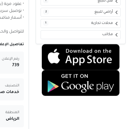
فلل للبيع
1
• عقود مرنة (
• توصيل سريع 
أراضي للبيع
2
• أسعار منافس
محلات تجارية
1
للتواصل والحجز: 04317
مكاتب
تفاصيل الإعلا
رقم الإعلان
739
التصنيف
خدمات صيا
المنطقة
الرياض