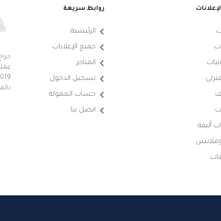
إعلانات
روابط سريعة
ت
الرئيسية
ت
جميع الإعلانات
حراج
نيات
المتاجر
عملي
منزلي
تسجيل الدخول
دائم
ف
حساب العمولة
ت
اتصل بنا
ت أليفة
 وملابس
ات