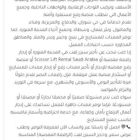
وأنظمة مكافحة الحريق، وكاميرات المراقبة، والدهانات، وصيانة
الأسقف، وتركيب اللوحات الإعلانية، والواجهات الداخلية، وجميع
الأعمال التي تتطلب منصة رفع مستقرة وآمنة.
نقدم خدماتنا في حي شوران، والدفاع، والعزيزية، وقباء،
والعاقول، وبئر عثمان، وشظاة، وجميع أحياء المدينة المنورة، كما
نوفر المعدات للمشاريع في ينبع، وخيبر، وبدر، والعلا، والمناطق
المجاورة حسب احتياجات العميل.
إذا كنت تبحث عن تأجير سيزر لفت في المدينة المنورة أو إيجار
رافعة مقصية أو Scissor Lift Rental Saudi Arabia أو منصة
رفع مقصية للإيجار أو تأجير معدات رفع أو إيجار معدات للمشاريع
أو استئجار منصة عمل مرتفعة، فإن رافعات النصر تقدم حلولًا
مرنة للتأجير اليومي والأسبوعي والشهري، مع سرعة في التوريد
والتزام بالمواعيد.
سواء كنت تدير مشروعًا صغيرًا أو مجمعًا تجاريًا أو مصنعًا أو
مستودعًا، فإننا نوفر معدات جاهزة للعمل تساعدك على إنجاز
أعمال الارتفاع بأمان وكفاءة، مع خدمة احترافية وأسعار تنافسية
تناسب جميع المشاريع.
📞💬 اتصل أو راسلنا عبر واتساب الآن لمعرفة التوفر، وطلب
عرض سعر، وحجز السيزر لفت (الرافعة المقصية) المناسبة