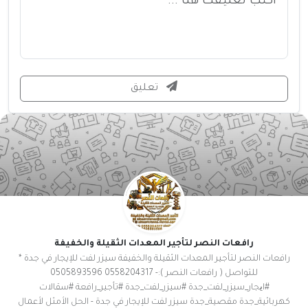
تعليق
رافعات النصر لتأجير المعدات الثقيلة والخفيفة
رافعات النصر لتأجير المعدات الثقيلة والخفيفة سيزر لفت للإيجار في جدة *
للتواصل ( رافعات النصر ):- 0558204317 0505893596
#ایجار_سيزر_لفت_جدة #سيزر_لفت_جدة #تأجير_رافعة #سقالات
كهربائية_جدة مقصية_جدة سيزر لفت للإيجار في جدة - الحل الأمثل لأعمال