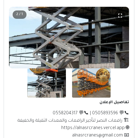
1 / 2
تفاصيل الإعلان
📞💬 0505893596 | 📞💬 0558204317
🏗️ رافعات النصر لتأجير الرافعات والمعدات الثقيلة والخفيفة
🌐 https://alnasrcranes.vercel.app
📧 alnasrcranes@gmail.com