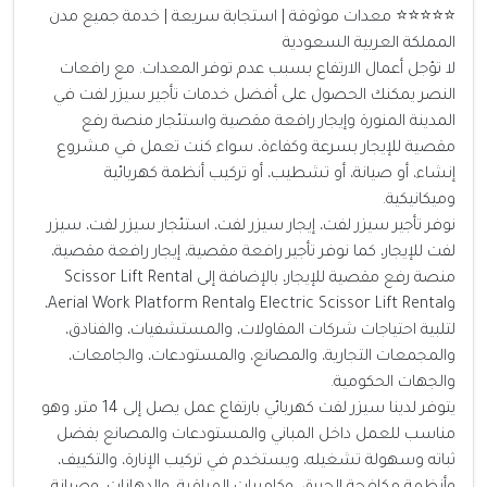
⭐⭐⭐⭐⭐ معدات موثوقة | استجابة سريعة | خدمة جميع مدن
المملكة العربية السعودية
لا تؤجل أعمال الارتفاع بسبب عدم توفر المعدات. مع رافعات
النصر يمكنك الحصول على أفضل خدمات تأجير سيزر لفت في
المدينة المنورة وإيجار رافعة مقصية واستئجار منصة رفع
مقصية للإيجار بسرعة وكفاءة، سواء كنت تعمل في مشروع
إنشاء، أو صيانة، أو تشطيب، أو تركيب أنظمة كهربائية
وميكانيكية.
نوفر تأجير سيزر لفت، إيجار سيزر لفت، استئجار سيزر لفت، سيزر
لفت للإيجار، كما نوفر تأجير رافعة مقصية، إيجار رافعة مقصية،
منصة رفع مقصية للإيجار، بالإضافة إلى Scissor Lift Rental
وElectric Scissor Lift Rental وAerial Work Platform Rental،
لتلبية احتياجات شركات المقاولات، والمستشفيات، والفنادق،
والمجمعات التجارية، والمصانع، والمستودعات، والجامعات،
والجهات الحكومية.
يتوفر لدينا سيزر لفت كهربائي بارتفاع عمل يصل إلى 14 متر، وهو
مناسب للعمل داخل المباني والمستودعات والمصانع بفضل
ثباته وسهولة تشغيله، ويستخدم في تركيب الإنارة، والتكييف،