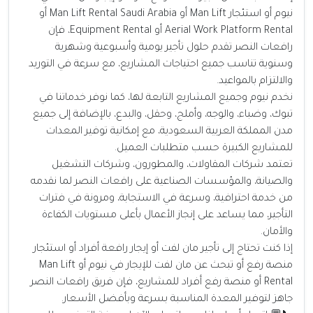
نيوم أو استئجار Man Lift أو Man Lift Rental Saudi Arabia أو
Aerial Work Platform Rental أو Equipment Rental، فإن
رافعات النصر تقدم حلول تأجير يومية وأسبوعية وشهرية
وسنوية تناسب جميع احتياجات المشاريع، مع سرعة في التوريد
والالتزام بالمواعيد.
نخدم نيوم وجميع المشاريع التابعة لها، كما نوفر خدماتنا في
تبوك، وضباء، والوجه، وأملج، وحقل، والبدع، بالإضافة إلى جميع
مدن المملكة العربية السعودية، مع إمكانية توفير المعدات
للمشاريع الكبيرة حسب متطلبات العميل.
تعتمد شركات المقاولات، والمطورون، وشركات التشغيل
والصيانة، والمؤسسات الصناعية على رافعات النصر لما نقدمه
من خدمة احترافية، وسرعة في الاستجابة، ومرونة في فترات
التأجير، مما يساعد على إنجاز الأعمال بأعلى مستويات الكفاءة
والأمان.
إذا كنت تحتاج إلى تأجير مان لفت أو إيجار رافعة أفراد أو استئجار
منصة رفع أو تبحث عن مان لفت للإيجار في نيوم أو Man Lift
Rental أو منصة رفع أفراد للمشاريع، فإن فريق رافعات النصر
جاهز لتوفير المعدة المناسبة بسرعة وبأفضل الأسعار.