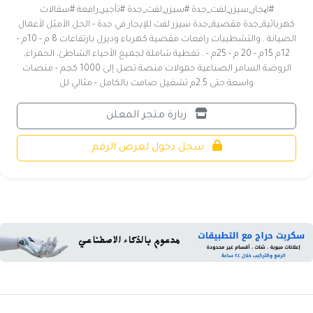
#ایجار_سيزر_لفت_جدة #سيزر_لفت_جدة #تأجير_رافعة #سقالات
كهربائية_جدة مقصية_جدة سيزر لفت للإيجار في جدة - الحل الأمثل لأعمال
الصيانة . والتشطيبات رافعات مقصية كهرباء وديزل بارتفاعات 8 م - 10م -
12م 15م - 20 م - 25م - . تغطية شاملة لجميع الأحياء الشاطئ، الحمراء،
الروضة السامر الصناعية حمولات منصة تصل إلى 1000 كجم - منصات
واسعة حتى 2.5م تشغيل صامت بالكامل - مثالي لل
زيارة متجر المعلن
سجل دخول لعرض الرقم