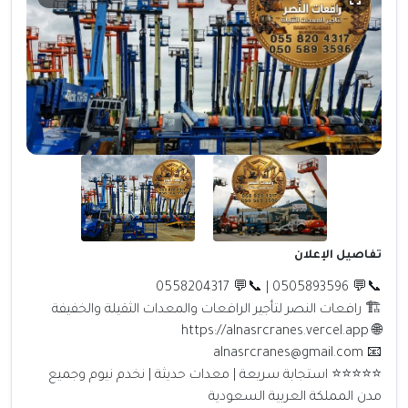
تفاصيل الإعلان
📞💬 0505893596 | 📞💬 0558204317
🏗️ رافعات النصر لتأجير الرافعات والمعدات الثقيلة والخفيفة
🌐 https://alnasrcranes.vercel.app
📧 alnasrcranes@gmail.com
⭐⭐⭐⭐⭐ استجابة سريعة | معدات حديثة | نخدم نيوم وجميع
مدن المملكة العربية السعودية