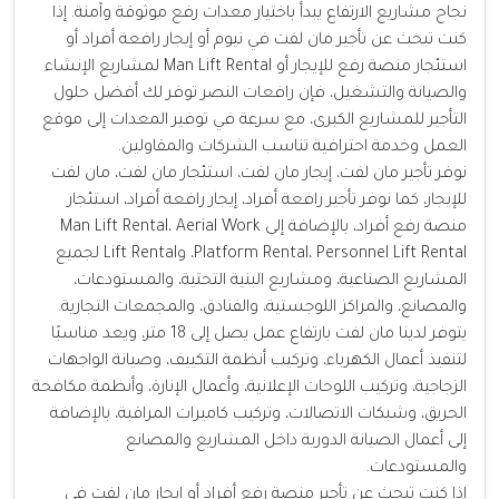
نجاح مشاريع الارتفاع يبدأ باختيار معدات رفع موثوقة وآمنة. إذا
كنت تبحث عن تأجير مان لفت في نيوم أو إيجار رافعة أفراد أو
استئجار منصة رفع للإيجار أو Man Lift Rental لمشاريع الإنشاء
والصيانة والتشغيل، فإن رافعات النصر توفر لك أفضل حلول
التأجير للمشاريع الكبرى، مع سرعة في توفير المعدات إلى موقع
العمل وخدمة احترافية تناسب الشركات والمقاولين.
نوفر تأجير مان لفت، إيجار مان لفت، استئجار مان لفت، مان لفت
للإيجار، كما نوفر تأجير رافعة أفراد، إيجار رافعة أفراد، استئجار
منصة رفع أفراد، بالإضافة إلى Man Lift Rental، Aerial Work
Platform Rental، Personnel Lift Rental، وLift Rental لجميع
المشاريع الصناعية، ومشاريع البنية التحتية، والمستودعات،
والمصانع، والمراكز اللوجستية، والفنادق، والمجمعات التجارية.
يتوفر لدينا مان لفت بارتفاع عمل يصل إلى 18 متر، ويعد مناسبًا
لتنفيذ أعمال الكهرباء، وتركيب أنظمة التكييف، وصيانة الواجهات
الزجاجية، وتركيب اللوحات الإعلانية، وأعمال الإنارة، وأنظمة مكافحة
الحريق، وشبكات الاتصالات، وتركيب كاميرات المراقبة، بالإضافة
إلى أعمال الصيانة الدورية داخل المشاريع والمصانع
والمستودعات.
إذا كنت تبحث عن تأجير منصة رفع أفراد أو إيجار مان لفت في