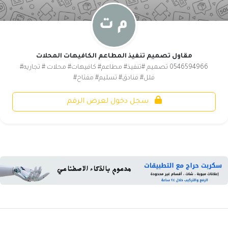
مقاول تصميم تنفيذ المطاعم الكافيهات المحلات
0546594966 تصميم #تنفيذ# مطاعم# كافيهات# محلات # تجاريه#
فلل# فنادق# تسليم# مفتاح#
سجل دخول لعرض الرقم