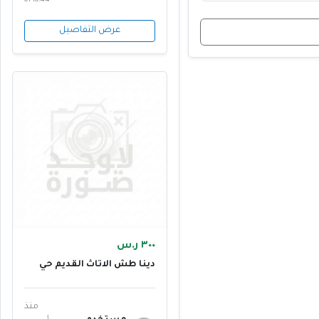
01 10:44
عرض التفاصيل
٣٠٠ ر.س
دينا طش الاثاث القديم حي
السلمانية بالرياض
0555613414
منذ