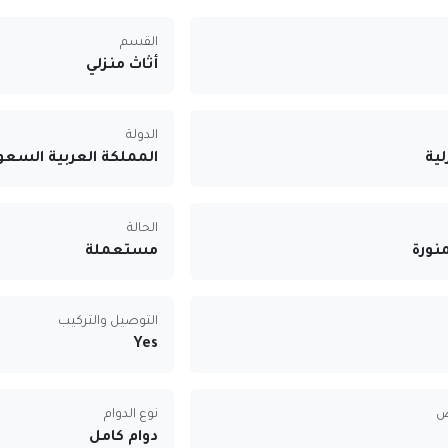
القسم
أثاث منزلي
الدولة
لية
المملكة العربية السعو
الحالة
منورة
مستعملة
التوصيل والتركيب
Yes
ض
نوع الدوام
دوام كامل