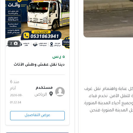
2
٥ ر.س
دينا نقل عفش وطش الأثاث
القديم بالرياض
منذ 6
مستخدم
أيام
كل عناية واهتمام. نقل غرف
الرياض
للنقل الآمن. نخدم قباء،
2026-08-
جميع أحياء المدينة المنورة.
01 22:34
 المدينة المنورة فنحن
عرض التفاصيل