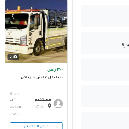
دية
2
٣٠٠ ر.س
دينا نقل عفش بالرياض
منذ 6
مستخدم
أيام
الرياض
2026-08-
01 12:18
عرض التفاصيل