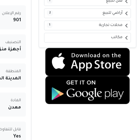
فلل للبيع
1
أراضي للبيع
2
رقم الإعلان
901
محلات تجارية
1
مكاتب
التصنيف
أجهزة منز
المنطقة
المدينة ال
المادة
معدن
قابل للتفاو
Yes