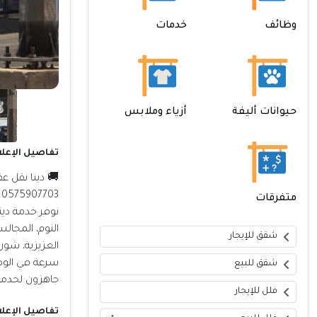
وظائف
خدمات
حيوانات أليفة
أزياء وملابس
تفاصيل الإعلا
🚚 دينا نقل ع
0575907703
متفرقات
نوفر خدمة دين
النوم، المجالس
شقق للإيجار
العزيزية، شورا
سرعة في الوصو
شقق للبيع
جاهزون لخدمت
فلل للإيجار
تفاصيل الإعلا