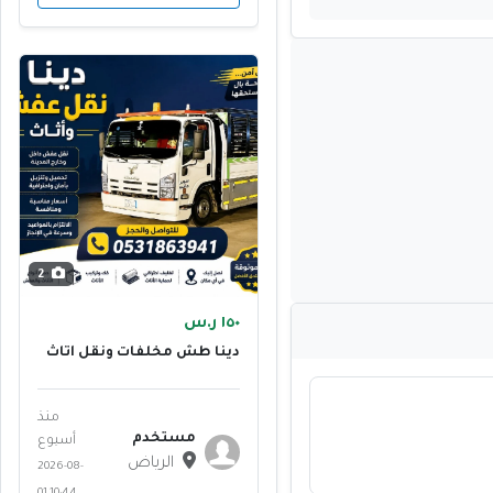
2
١٥٠ ر.س
دينا طش مخلفات ونقل أثاث
قديم بالرياض
منذ
مستخدم
أسبوع
الرياض
2026-08-