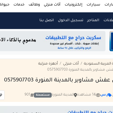
ارات
سيارات
إلكترونيات
أثاث منزلي
وظائف
خدمات
حيوانا
لانات
المتاجر
تسجيل الدخول
اتصل بنا
 العربية السعودية
أثاث منزلي
أجهزة منزلية
مشاوير بالمدينة المنورة 0575907703
عفش مشاوير بالمدينة المنورة 0575907703
ر.س
14 مشاهدة
المدينة المنورة
901
مستعملة