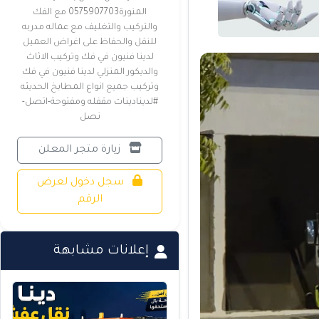
المنورة0575907703 مع الفك
والتركيب والتغليف مع عماله مدربه
للنقل والحفاظ على اغراض العميل
لدينا فنيون في فك وتركيب الاثاث
والديكور المنزلي لدينا فنيون في فك
وتركيب جميع انواع المطابخ الحديثه
#لدينادينات مقفله ومفتوحة-اتصل-
نصل
زيارة متجر المعلن
سجل دخول لعرض
الرقم
إعلانات مشابهة