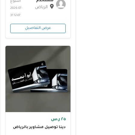
مستخدم
أسبوع
الرياض
2026-07-
31 12:07
عرض التفاصيل
٢٥ ر.س
دينا توصيل مشاوير بالرياض
0575907703