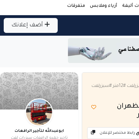
ت أليفة
أزياء وملابس
متفرقات
أضف إعلانك
سيزرلفت للايجار في جميع مناطق الممكله #الدمام #الظهران #الجبيل #الاحساء #سيزرلفت #12متر #سيزرلفت
لظهران
ابوعبدالله لتأجير الرافعات
رابط مختصر للإعلان
تاجير جميع الرافعات سيزرات لفت