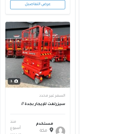
عرض التفاصيل
3
السعر غير محدد
سيزرلفت للإيجار بجدة //
صيانة داخلية هادئة
للمستودعات والمولات 8م
12م // تاج المعدات
منذ
مستخدم
أسبوع
مكة