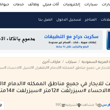
ارات
سيارات
إلكترونيات
أثاث منزلي
وظائف
خدمات
حيوانا
لانات
المتاجر
تسجيل الدخول
اتصل بنا
 العربية السعودية
سيارات
ماركات أخرى
ت للايجار في جميع مناطق الممكله #الدمام #ا
اء #سيزرلفت #12متر #سيزرلفت #14متر
ر.س
9 مشاهدة
الشرقية
980