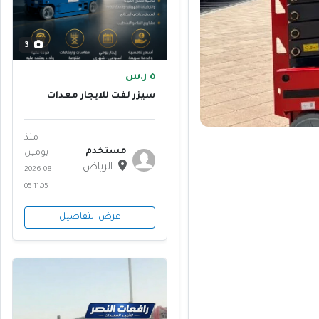
3
٥ ر.س
سيزر لفت للايجار معدات
مقصيه
منذ
مستخدم
يومين
الرياض
2026-08-
05 11:05
عرض التفاصيل