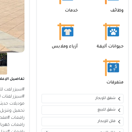
وظائف
خدمات
حيوانات أليفة
أزياء وملابس
تفاصيل الإعلا
متفرقات
#سيزر لفت للا
#سيزر لفتات لل
شقق للإيجار
موديلات حديثة
شقق للبيع
تحميل وتنزيل
رافعات #مقصيه
فلل للإيجار
رافعات كهربائي