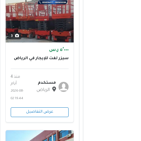
3
٥٬٠٠٠ ر.س
سيزر لفت للإيجار في الرياض
10 متر 12 متر 16 متر 18 متر 20
متر 22 متر — تأجير منصات رفع
كهربائية للمصانع
منذ 4
والمستودعات — شمال
مستخدم
الرياض، شرق الرياض، غرب
أيام
الرياض
الرياض
2026-08-
02 19:44
عرض التفاصيل