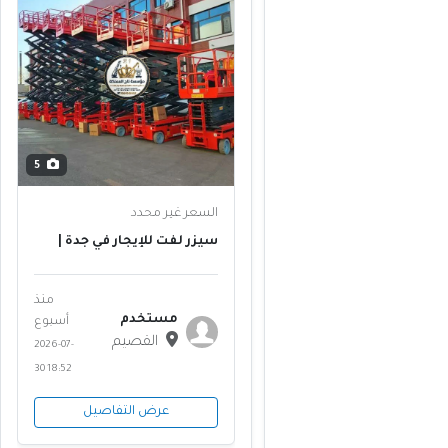
5
السعر غير محدد
سيزر لفت للإيجار في جدة |
خليص | ذهبان | منصات رفع
مقصية 8م 10م 12م 14م 16م |
للمولات والمستودعات 🏗️
منذ
مستخدم
أسبوع
القصيم
2026-07-
30 18:52
عرض التفاصيل