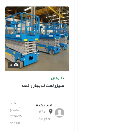
3
٢٠ ر.س
سيزر لفت للايجار رافعه
مقصيه ومان لفت ورافعات
عمال للايجار منصات رفع
للايجار
منذ
مستخدم
أسبوع
مكة
2026-07-
المكرمة
30 03:17