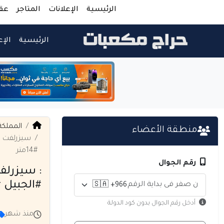
الرئيسية
الإعلانات
المتاجر
عق
الرئيسية
الإع
المملكة
منطقة الأعضاء
#14متر
رقم الجوال
: سيزرلف
#الجبيل #الاحس
أدخل رقم الجوال بدون كود الدولة
منذ شهر