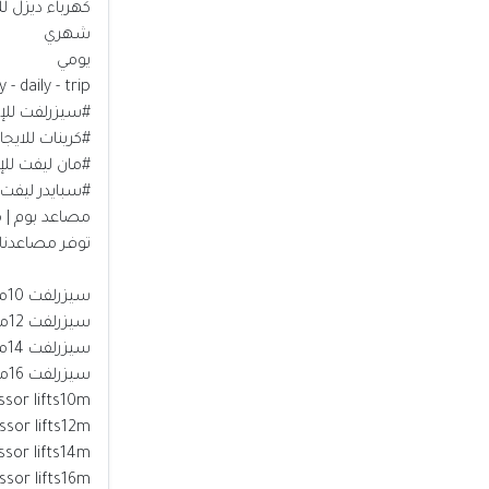
كهرباء ديزل للا
شهري
يومي
 - daily - trip
#سيزرلفت للإي
#كرينات للايجار
#مان ليفت للإي
#سبايدر ليفت ل
مصاعد بوم | 
توفر مصاعدنا لذراع الرافع
سيزرلفت 10متر
سيزرلفت 12متر
سيزرلفت 14متر
سيزرلفت 16متر
ssor lifts10m
issor lifts12m
ssor lifts14m
issor lifts16m