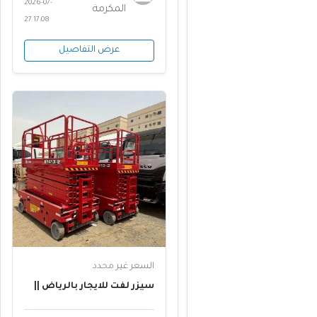
2026-07-
المكرمة
27 17:08
عرض التفاصيل
السعر غير محدد
سيزر لفت للايجار بالرياض ||
ارتفاعات 8م 10م 12م 14م 16م
بطاريات صامتة || 2026 - تاج