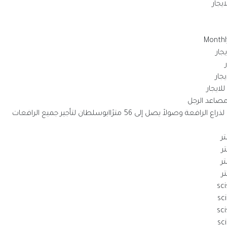
يجار
Monthly
جار
جار
لايجار
مصاعد الرجل
ة وصولاً يصل إلى 56 مترًاابوسلطان لتأجير جميع الرافعات
sci
sc
sci
sc