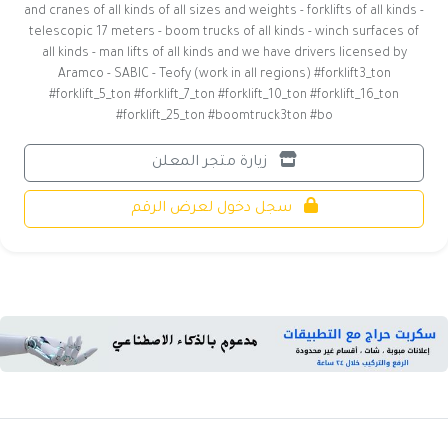
and cranes of all kinds of all sizes and weights - forklifts of all kinds -
telescopic 17 meters - boom trucks of all kinds - winch surfaces of
all kinds - man lifts of all kinds and we have drivers licensed by
Aramco - SABIC - Teofy (work in all regions) #forklift3_ton
#forklift_5_ton #forklift_7_ton #forklift_10_ton #forklift_16_ton
#forklift_25_ton #boomtruck3ton #bo
زيارة متجر المعلن
سجل دخول لعرض الرقم