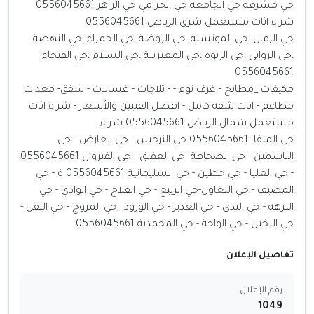
حي مشرفة حي الجامعة حي الخزامي حي الزاهر 0556045661
شراء اثاث مستعمل شرق الرياض 0556045661
حي الرمال. حي المونسيه. حي الروضة ،حي الحمراء ،حي النهضة
،حي الروابي ،حي الربوه ،حي المعيزيلة ،حي السلام ،حي الفيحاء
0556045661
مكيفات _مطابخ - غرف نوم - - ثلاجات - غسالات - شقق- معدات
مطاعم - اثاث شقة كامل - افضل الفنيين والأسعار - شراء اثاث
مستعمل شمال الرياض 0556045661 شراء
حي الملقا -0556045661 حي النرجس - حي العارض - حي
الياسمين - حي الصحافة -حي العقيق - حي القيروان 0556045661
- حي العليا - حي حطين - حي السليمانية 0556045661 ة - حي
المصيف - حي التعاون-حي الربيع - حي الفلاح - حي الوادي - حي
النزهة - حي الندى - حي الغدير - حي الورود _حي المروج - حي النفل -
حي النخيل - حي الواحة - حي المحمدية 0556045661
تفاصيل الإعلان
رقم الإعلان
1049