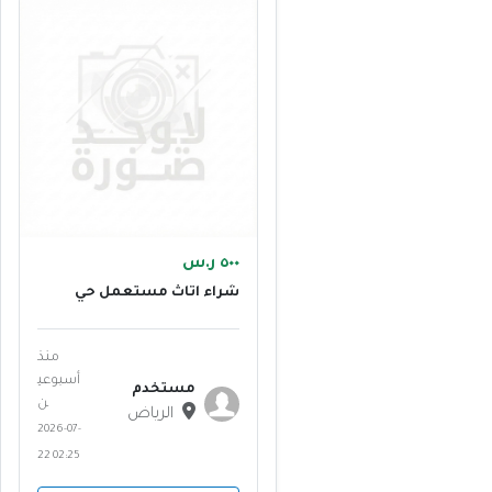
٥٠٠ ر.س
شراء اثاث مستعمل حي
ظهرة لبن 0555613414 ابو
منى
منذ
أسبوعي
مستخدم
ن
الرياض
2026-07-
22 02:25