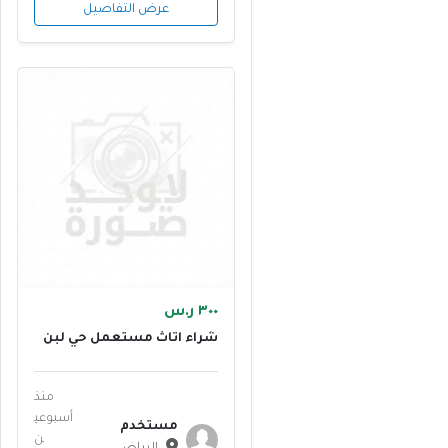
عرض التفاصيل
٣٠٠ ر.س
شراء اثاث مستعمل حي لبن
٠٥٥٥٦١٣٤١٤ ابو منى
منذ
أسبوعي
مستخدم
ن