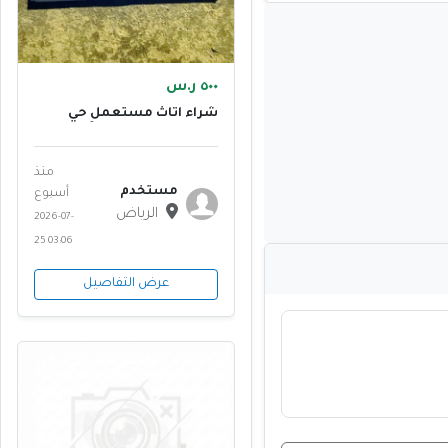
٥٠٠ ر.س
شراء اثاث مستعمل حي
العريجاء 0َ555613414
منذ
مستخدم
أسبوع
الرياض
2026-07-
25 03:06
عرض التفاصيل