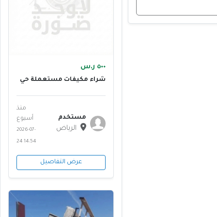
٥٠٠ ر.س
شراء مكيفات مستعملة حي
ظهرة لبن ٠٥٥٥٦١٣٤١٤
منذ
مستخدم
أسبوع
الرياض
2026-07-
24 14:54
عرض التفاصيل