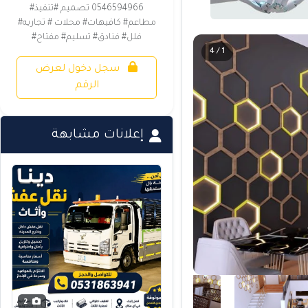
0546594966 تصميم #تنفيذ#
مطاعم# كافيهات# محلات # تجاريه#
فلل# فنادق# تسليم# مفتاح#
1 / 4
سجل دخول لعرض
الرقم
إعلانات مشابهة
2