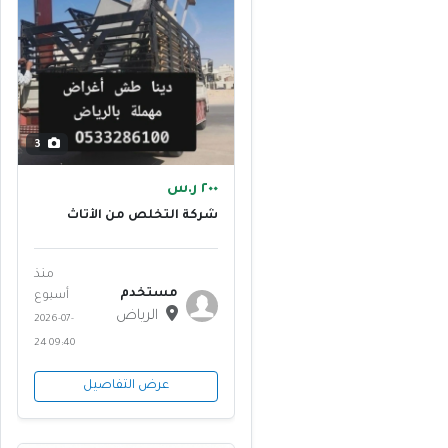
3
٢٠٠ ر.س
شركة التخلص من الأثاث
القديم بالرياض 0507973276
دينات طش رمي
منذ
مستخدم
أسبوع
الرياض
2026-07-
24 09:40
عرض التفاصيل