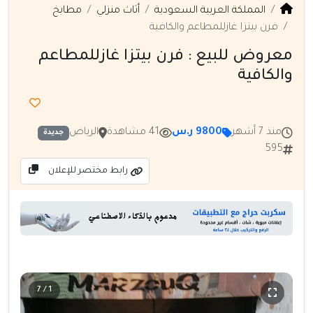
المملكة العربية السعودية
أثاث منزلي
مطابخ
فرن بيتزا غازللمطاعم والكافية
معروض للبيع : فرن بيتزا غازللمطاعم
والكافية
منذ 7 أشهر
9800 ر.س
41 مشاهدة
الرياض
جديدة
595
رابط مختصر للإعلان
1 / 7