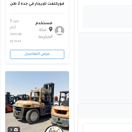
فوركلفت للإيجار في جدة 2 طن
3 طن 5 طن 7 طن 10 طن 15
طن
منذ 5
مستخدم
أيام
مكة
2026-08-
المكرمة
02 19:41
عرض التفاصيل
3