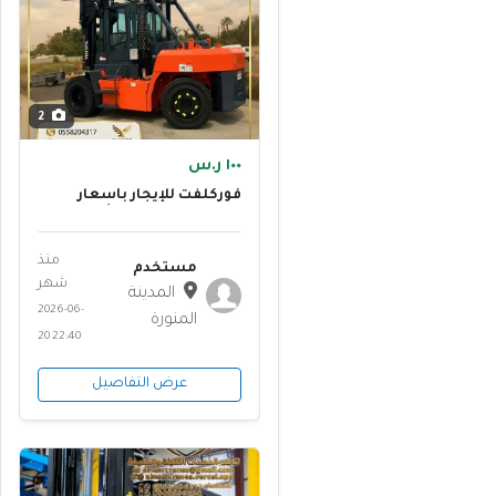
2
١٠٠ ر.س
فوركلفت للإيجار بأسعار
تنافسية | رافعات شوكية
حديثة للمصانع
والمستودعات
منذ
مستخدم
شهر
المدينة
2026-06-
المنورة
20 22:40
عرض التفاصيل