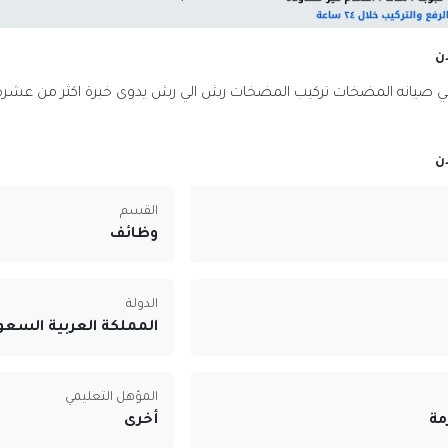
ن
ي صيانه المضخات تركيب المضخات رش الي رش يدوى خبرة اكثر من عشر
ن
القسم
وظائف
الدولة
المملكة العربية السعو
المؤهل التعليمي
مة
أخرى