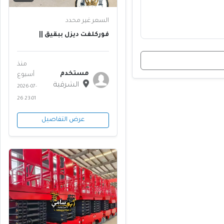
السعر غير محدد
فوركلفت ديزل ببقيق ||
حمولات 5 طن 10 طن 16 طن
للمواقع والشركات النفطية ||
2026 - تاج المملكة
منذ
مستخدم
أسبوع
الشرقية
2026-07-
26 23:01
عرض التفاصيل