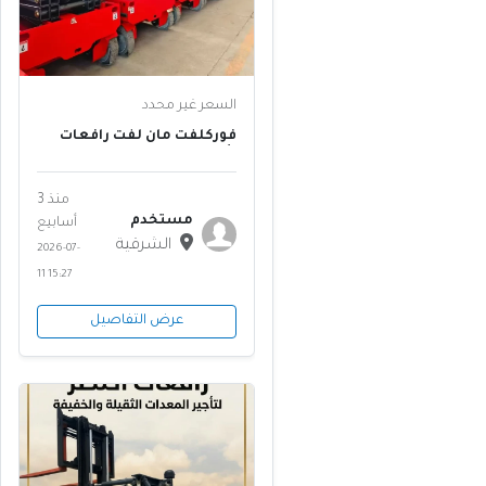
السعر غير محدد
فوركلفت مان لفت رافعات
شوكية وسيزر لفت للإيجار -
الدمام0556837784
منذ 3
مستخدم
أسابيع
الشرقية
2026-07-
11 15:27
عرض التفاصيل