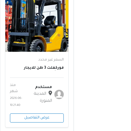
السعر غير محدد
فوركفلت 3 طن للايجار
للمشاريع 2026 | رافعات
النصر 0558204317 #
منذ
مستخدم
شهر
المدينة
2026-06-
المنورة
10 21:40
عرض التفاصيل