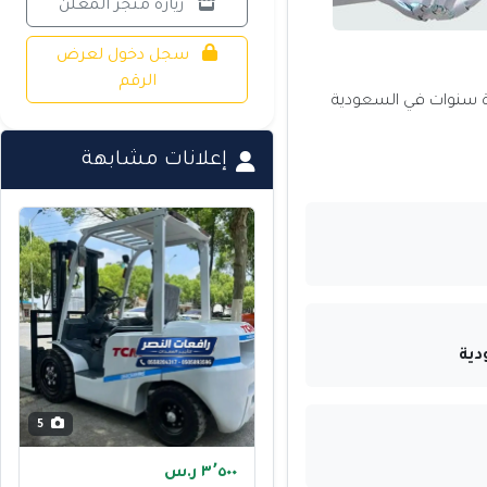
زيارة متجر المعلن
سجل دخول لعرض
الرقم
ة سنوات في السعودية
إعلانات مشابهة
دية
5
٣٬٥٠٠ ر.س