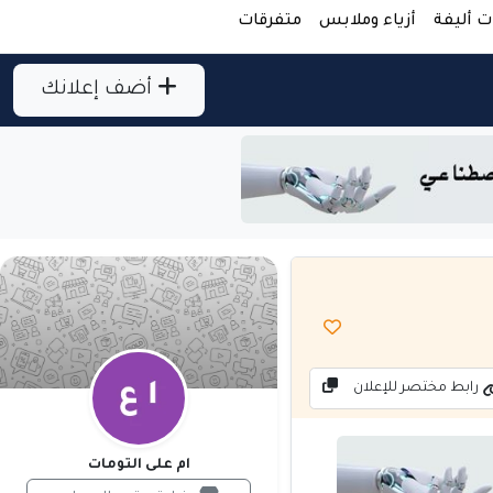
ت أليفة
أزياء وملابس
متفرقات
أضف إعلانك
رابط مختصر للإعلان
ام على التومات