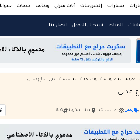
ارات
سيارات
إلكترونيات
أثاث منزلي
وظائف
خدمات
حيوانا
لانات
المتاجر
تسجيل الدخول
اتصل بنا
 العربية السعودية
وظائف
هندسة
فني دفاع مدني
ع مدني
ر.س
23 مشاهدة
مكة المكرمة
859