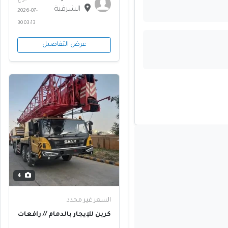
الشرقية
2026-07-
30 03:13
عرض التفاصيل
4
السعر غير محدد
كرين للإيجار بالدمام // رافعات
هيدروليكية من 20 طن إلى