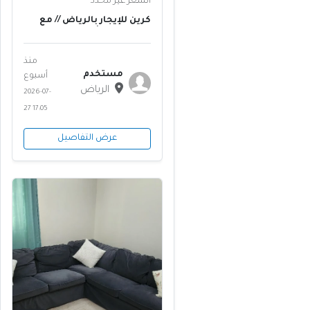
السعر غير محدد
كرين للإيجار بالرياض // مع
سائقين ومشغلين معتمدين
للمقاولات // معدات المملكة
منذ
مستخدم
أسبوع
الرياض
2026-07-
27 17:05
عرض التفاصيل