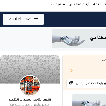
ت أليفة
أزياء وملابس
متفرقات
أضف إعلانك
جار
رابط مختصر للإعلان
النصر لتاجير المعدات الثقيله
النصر لتأجير الرافعات الشوكية