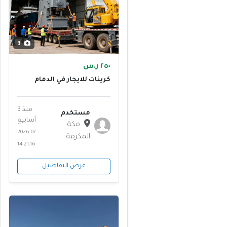
3
٢٥٠ ر.س
كرينات للايجار في الدمام
الجبيل الظهران الخبر
القطيف الخبر الشرقيه
منذ 3
مستخدم
أسابيع
مكة
2026-07-
المكرمة
14 21:16
عرض التفاصيل