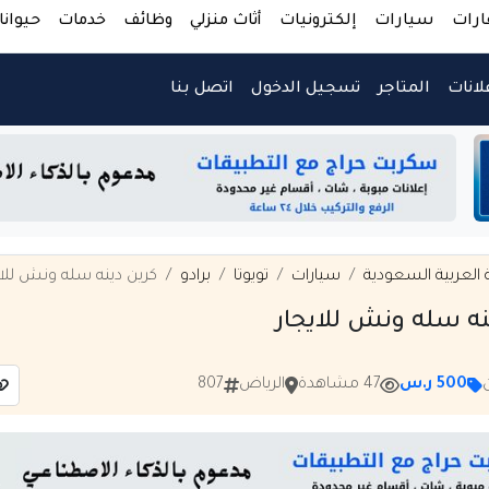
ارات
سيارات
إلكترونيات
أثاث منزلي
وظائف
خدمات
حيوانا
لانات
المتاجر
تسجيل الدخول
اتصل بنا
 العربية السعودية
سيارات
تويوتا
برادو
كرين دينه سله ونش للاي
نه سله ونش للايجار
500 ر.س
47 مشاهدة
الرياض
807