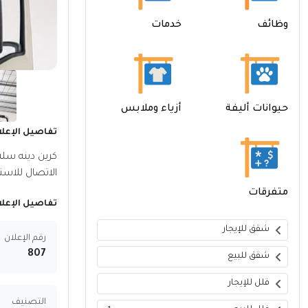
وظائف
خدمات
حيوانات أليفة
أزياء وملابس
تفاصيل الإعلا
كرين دينه سله
الاتصال للاست
متفرقات
تفاصيل الإعلا
شقق للإيجار
رقم الإعلان
807
شقق للبيع
فلل للإيجار
التصنيف