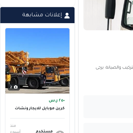
إعلانات مشابهة
ركيب والصيانة. يرجى
2
٢٥٠ ر.س
كرين موبايل للايجار ونشات
للايجار من25طن الى 500طن
منذ
مستخدم
أسبوع