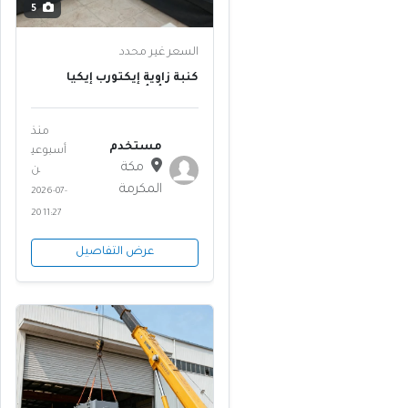
5
السعر غير محدد
كنبة زاوية إيكتورب إيكيا
رمادي أو أزرق غامق
منذ
مستخدم
أسبوعي
مكة
ن
المكرمة
2026-07-
20 11:27
عرض التفاصيل