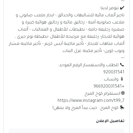
---
✔️ تتوفر لدينا :
تاجير ألعاب مائية للشاليهات والحدائق - ايجار ملعب صابوني و
ملاعب صابونية آمنة - زحاليق مائية و زحاليق هوائية كبيرة و
صغيرة زحليقة جافة - نطيطات للأطفال و الفعاليات - ألعاب
هوائية للايجار- زحليقة مع مرجيحة للأطفال -نطيطة توم جيري ،
ألعاب متاهات للايجار - تأجير ماكينة آيس كريم - تأجير ماكينة فشار
وبوب كورن- تأجير مكينة غزل البنات.
---
📞 للطلب والاستفسار الرقم الموحد:
920031541
📱 واتساب :
+966920031541
🌐 انستقرام كوخ المرح:
https://www.instagram.com/t99_7
🎠 كوخ المرح.. حيث يبدأ المرح ولا ينتهي!
تفاصيل الإعلان