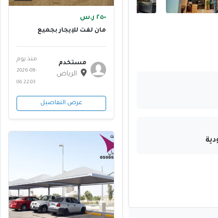
٢٥٠ ر.س
مان لفت للإيجار بجميع
المقاسات
منذ يوم
مستخدم
2026-08-
الرياض
06 22:03
عرض التفاصيل
دية