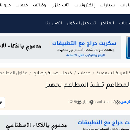
ارات
سيارات
إلكترونيات
أثاث منزلي
وظائف
خدمات
حيوانا
لانات
المتاجر
تسجيل الدخول
اتصل بنا
 العربية السعودية
خدمات
خدمات صيانة وإصلاح
مقاول المطاعم 
المطاعم تنفيذ المطاعم تجهيز
ر.س
12 مشاهدة
جازان
1008