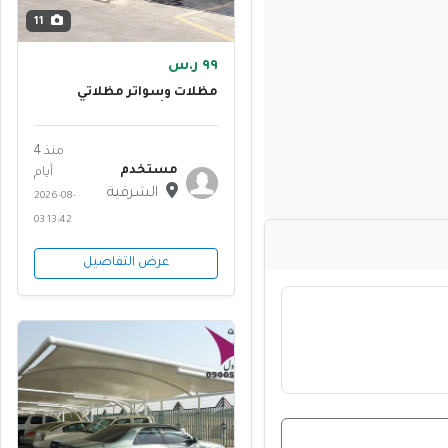
11
٩٩ ر.س
مظلات وسواتر مظلاتي
الإختيار الأول هي مؤسسة
متخصصة
منذ 4
مستخدم
أيام
الشرقية
2026-08-
03 13:42
عرض التفاصيل