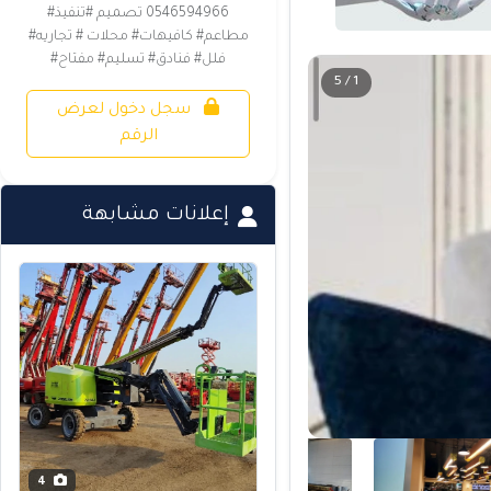
0546594966 تصميم #تنفيذ#
مطاعم# كافيهات# محلات # تجاريه#
فلل# فنادق# تسليم# مفتاح#
1 / 5
سجل دخول لعرض
الرقم
إعلانات مشابهة
4