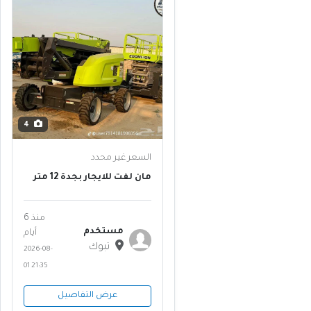
4
السعر غير محدد
مان لفت للايجار بجدة 12 متر
14 متر 16 متر 18 متر 20 متر 22
متر | رافعات عمال للمباني
والمصانع | معدات حديثة |
منذ 6
ثول، عسفان ⚡
مستخدم
أيام
تبوك
2026-08-
01 21:35
عرض التفاصيل