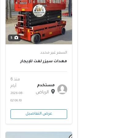
5
السعر غير محدد
معدات سيزر لفت للإيجار
بالرياض 8 متر 10 متر 12 متر 14
متر 16 متر ║ أعمال تركيب
التكييف والكلادينج والإنارة ║
منذ 6
المزاحمية، حريملاء ⭐
مستخدم
أيام
الرياض
2026-08-
02 06:10
عرض التفاصيل