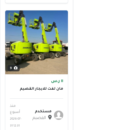
9
١١ ر.س
مان لفت للايجار القصيم
سيزرات لفت للايجار
القصالقص
منذ
مستخدم
أسبوع
القصيم
2026-07-
31 12:31