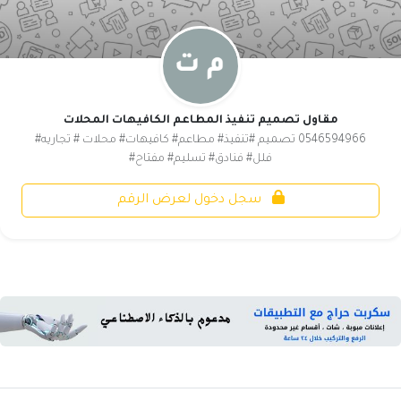
مقاول تصميم تنفيذ المطاعم الكافيهات المحلات
0546594966 تصميم #تنفيذ# مطاعم# كافيهات# محلات # تجاريه#
فلل# فنادق# تسليم# مفتاح#
سجل دخول لعرض الرقم