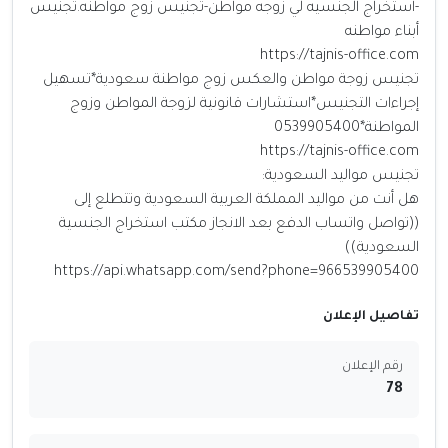
-استخراج الجنسيه لي زوجه مواطن-تجنيس زوج مواطنه.تجنيس
أبناء مواطنه
https://tajnis-office.com
تجنيس زوجة مواطن والعكس زوج مواطنة سعودية*تسهيل
إجراءات التجنيس*استشارات قانونية لزوجة المواطن وزوج
المواطنة*0539905400
https://tajnis-office.com
تجنيس مواليد السعودية:
هل أنت من مواليد المملكة العربية السعودية وتتطلع إلى
((تواصل واتساب الدفع بعد الانجاز مكتب استخراج الجنسية
السعودية))
https://api.whatsapp.com/send?phone=966539905400
تفاصيل الإعلان
رقم الإعلان
78