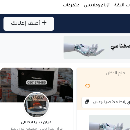
ت أليفة
أزياء وملابس
متفرقات
أضف إعلانك
لمنع الدخان
رابط مختصر للإعلان
افران بيتزا ايطالي
افران بيتزا نابولي مصنع افران بيتزا