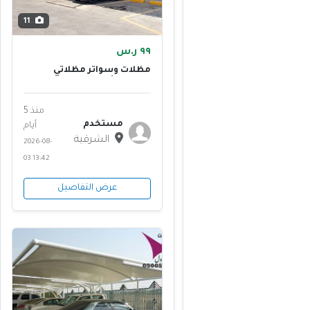
11
٩٩ ر.س
مظلات وسواتر مظلاتي
الإختيار الأول هي مؤسسة
متخصصة
منذ 5
مستخدم
أيام
الشرقية
2026-08-
03 13:42
عرض التفاصيل