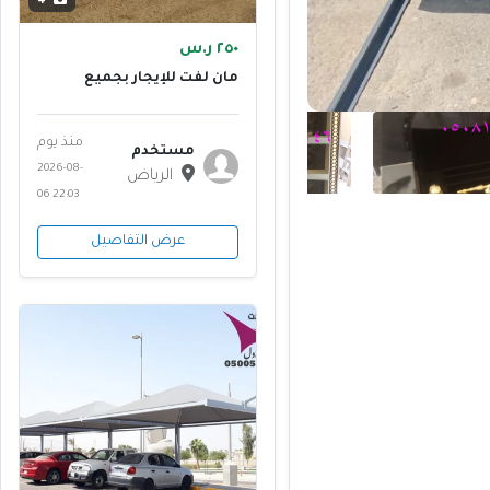
4
٢٥٠ ر.س
مان لفت للإيجار بجميع
المقاسات
منذ يوم
مستخدم
2026-08-
الرياض
06 22:03
عرض التفاصيل