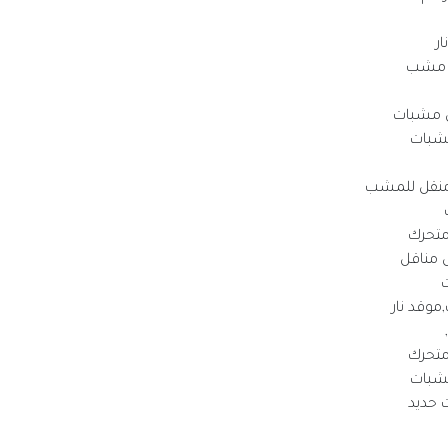
ر
 مشب
 مشبات
شبات
منقل للمشب
تحرك
 مناقل
قد نار
تحرك
شبات
 حديد