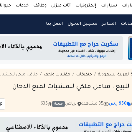
ارات
سيارات
إلكترونيات
أثاث منزلي
وظائف
خدمات
حيوانا
لانات
المتاجر
تسجيل الدخول
اتصل بنا
 العربية السعودية
متفرقات
مقتنيات وتحف
مناقل ملكي للمشبات 
بيع : مناقل ملكي للمشبات لمنع الدخان
950 ر.س
35 مشاهدة
الرياض
635
جديدة