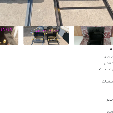
ن
 حديد
تنقل
 مشبات
مشبات
جر
خام