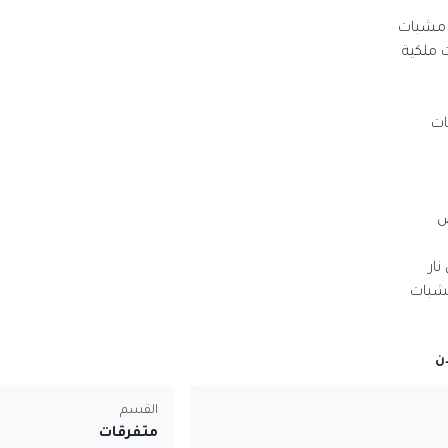
 مشبات
 ملكية
ات
ض
ار
شبات
ن
القسم
متفرقات