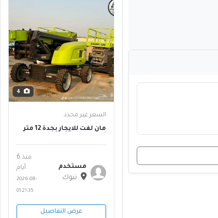
4
السعر غير محدد
مان لفت للايجار بجدة 12 متر
14 متر 16 متر 18 متر 20 متر 22
متر | رافعات عمال للمباني
والمصانع | معدات حديثة |
منذ 6
ثول، عسفان ⚡
مستخدم
أيام
تبوك
2026-08-
01 21:35
عرض التفاصيل