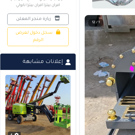
افران بيتزا افران بيتزا نابولي
زيارة متجر المعلن
1 / 12
سجل دخول لعرض
الرقم
إعلانات مشابهة