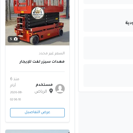
دية
5
السعر غير محدد
معدات سيزر لفت للإيجار
بالرياض 8 متر 10 متر 12 متر 14
متر 16 متر ║ أعمال تركيب
التكييف والكلادينج والإنارة ║
منذ 6
المزاحمية، حريملاء ⭐
مستخدم
أيام
الرياض
2026-08-
02 06:10
عرض التفاصيل