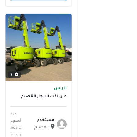
9
١١ ر.س
مان لفت للايجار القصيم
سيزرات لفت للايجار
القصالقص
منذ
مستخدم
أسبوع
القصيم
2026-07-
31 12:31