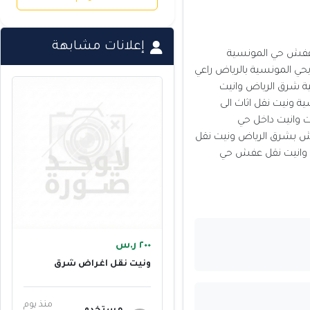
إعلانات مشابهة
ة ددسن نقل عفش حي المونسية
 المونسية بالرياض راعي
 شرق الرياض وانيت
ة ونيت نقل اثاث الى
ايلوكس دباب موت وانيت داخل حي
ش بشرق الرياض ونيت نقل
م وانيت نقل عفش حي
٢٠٠ ر.س
ونيت نقل أغراض شرق
الرياض 0555613414
منذ يوم