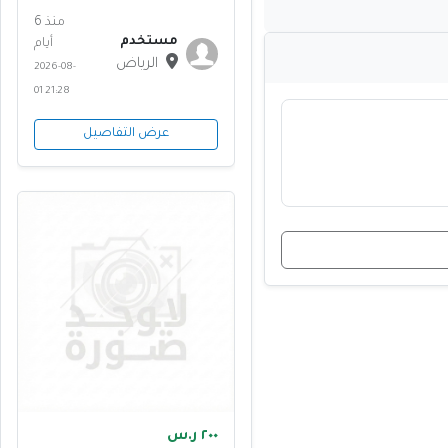
منذ 6
مستخدم
أيام
الرياض
2026-08-
01 21:28
عرض التفاصيل
٢٠٠ ر.س