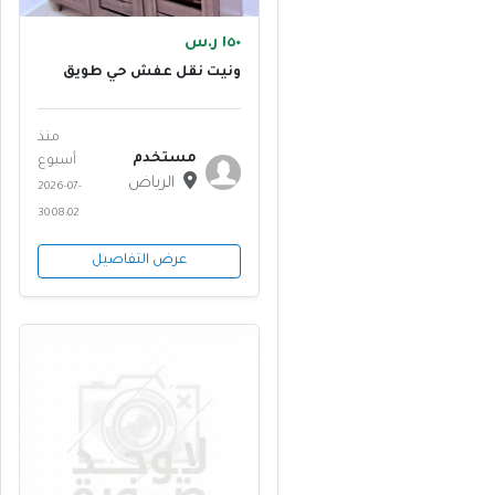
١٥٠ ر.س
ونيت نقل عفش حي طويق
٠٥٣٢٩٤٦٤٢٣
منذ
مستخدم
أسبوع
الرياض
2026-07-
30 08:02
عرض التفاصيل