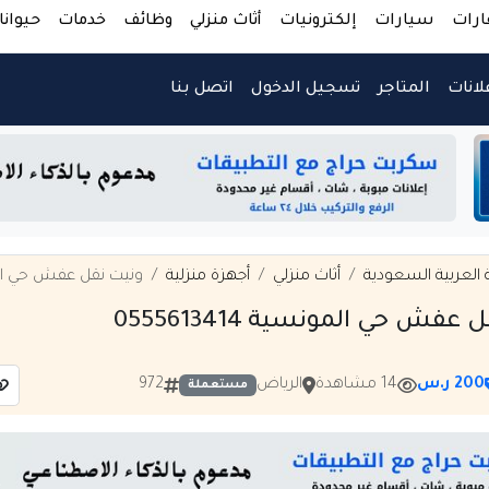
ارات
سيارات
إلكترونيات
أثاث منزلي
وظائف
خدمات
حيوانا
لانات
المتاجر
تسجيل الدخول
اتصل بنا
 العربية السعودية
أثاث منزلي
أجهزة منزلية
ونيت نقل عفش حي المونسية 
 عفش حي المونسية 0555613414
200 ر.س
14 مشاهدة
الرياض
972
مستعملة