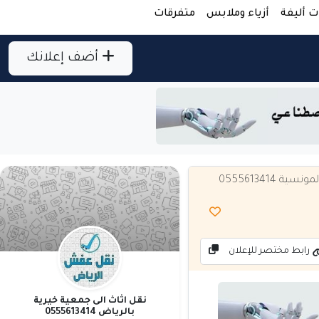
ت أليفة
أزياء وملابس
متفرقات
أضف إعلانك
0555613414
رابط مختصر للإعلان
نقل اثاث الى جمعية خيرية
بالرياض 0555613414