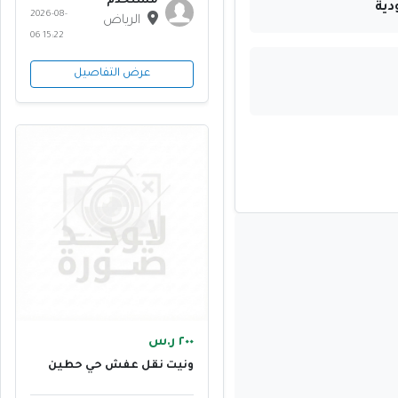
مستخدم
دية
2026-08-
الرياض
06 15:22
عرض التفاصيل
٢٠٠ ر.س
ونيت نقل عفش حي حطين
٠٥٥٥٦١٣٤١٤ ابو منى