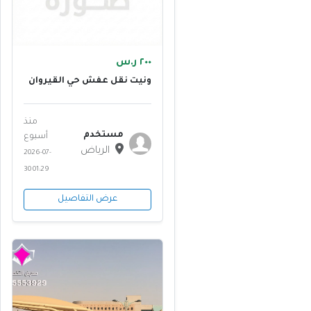
٢٠٠ ر.س
ونيت نقل عفش حي القيروان
بالرياض 0555613414
منذ
مستخدم
أسبوع
الرياض
2026-07-
30 01:29
عرض التفاصيل