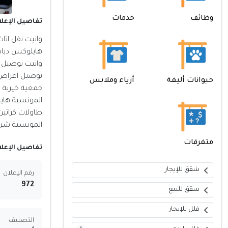
وظائف
خدمات
تفاصيل الإعلا
هايلوكس دباب
وانيت توصيل 
توصيل اغراض ل
حيوانات أليفة
أزياء وملابس
المونسية هاي
طاولات كراتي
المونسية شرق الريا
متفرقات
تفاصيل الإعلا
شقق للإيجار
رقم الإعلان
972
شقق للبيع
فلل للإيجار
التصنيف