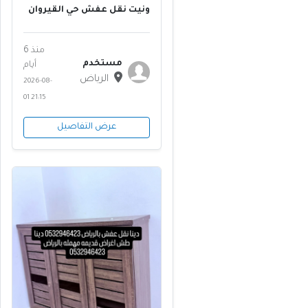
ونيت نقل عفش حي القيروان
0555613414 ابو منى
منذ 6
مستخدم
أيام
الرياض
2026-08-
01 21:15
عرض التفاصيل