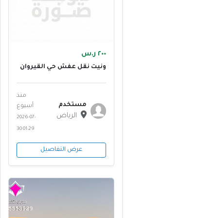
٢٠٠ ر.س
ونيت نقل عفش حي القيروان
بالرياض 0555613414
منذ
مستخدم
أسبوع
الرياض
2026-07-
30 01:29
عرض التفاصيل