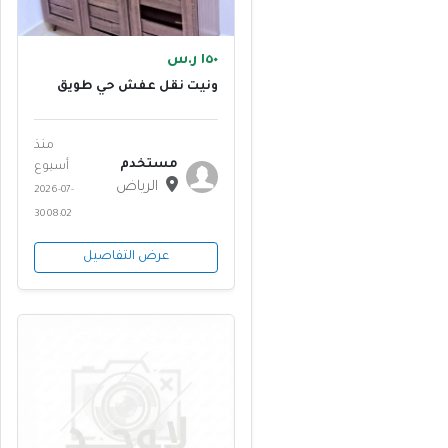
١٥٠ ر.س
ونيت نقل عفش حي طويق
٠٥٣٢٩٤٦٤٢٣
منذ
مستخدم
أسبوع
الرياض
2026-07-
30 08:02
عرض التفاصيل