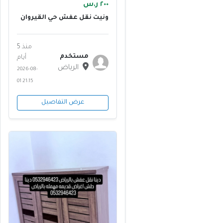
٢٠٠ ر.س
ونيت نقل عفش حي القيروان
0555613414 ابو منى
منذ 5
مستخدم
أيام
الرياض
2026-08-
01 21:15
عرض التفاصيل