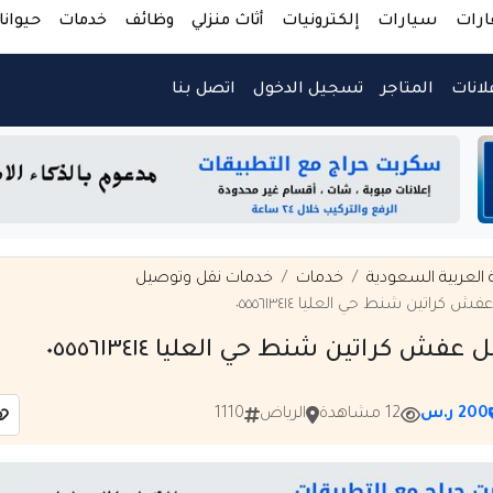
ارات
سيارات
إلكترونيات
أثاث منزلي
وظائف
خدمات
حيوانا
لانات
المتاجر
تسجيل الدخول
اتصل بنا
 العربية السعودية
خدمات
خدمات نقل وتوصيل
 كراتين شنط حي العليا ٠٥٥٥٦١٣٤١٤
 عفش كراتين شنط حي العليا ٠٥٥٥٦١٣٤١٤
200 ر.س
12 مشاهدة
الرياض
1110