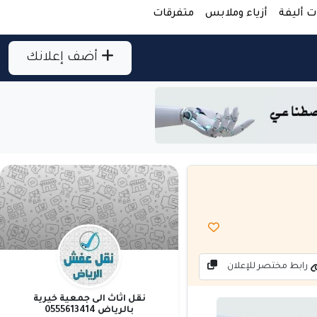
ت أليفة
أزياء وملابس
متفرقات
أضف إعلانك
رابط مختصر للإعلان
نقل اثاث الى جمعية خيرية
بالرياض 0555613414