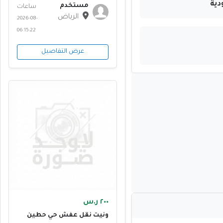
دية
مستخدم
ساعات
الرياض
2026-08-
06 15:22
عرض التفاصيل
٢٠٠ ر.س
ونيت نقل عفش حي حطين