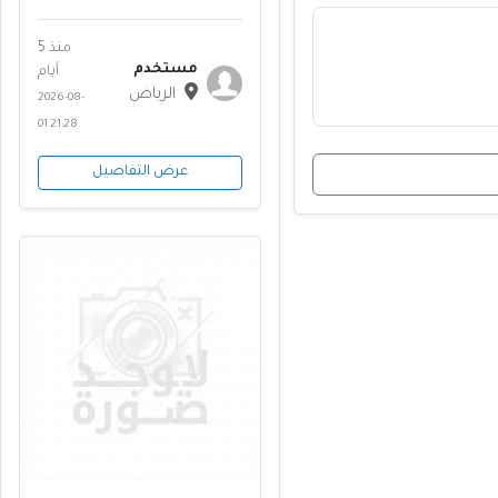
٠٥٥٥٦١٣٤١٤ ابو منى
منذ 5
مستخدم
أيام
الرياض
2026-08-
01 21:28
عرض التفاصيل