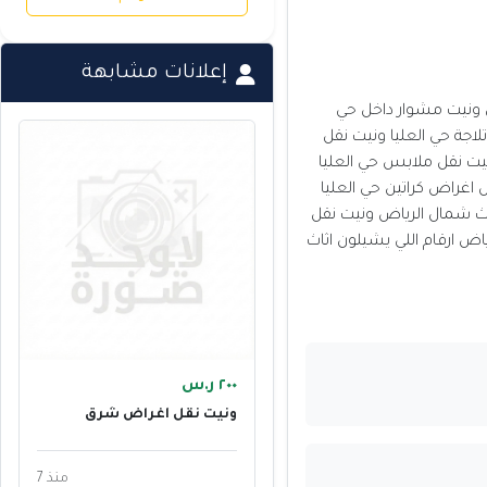
إعلانات مشابهة
 شمال الرياض ونيت مشوار داخل حي
اجة حي العليا ونيت نقل
نيت نقل ملابس حي العليا
داستن هايلوكس توصيل اغراض كراتين حي العليا
اث شمال الرياض ونيت نقل
اض ارقام اللي يشيلون اثاث
٢٠٠ ر.س
ونيت نقل أغراض شرق
الرياض 0555613414
منذ 7