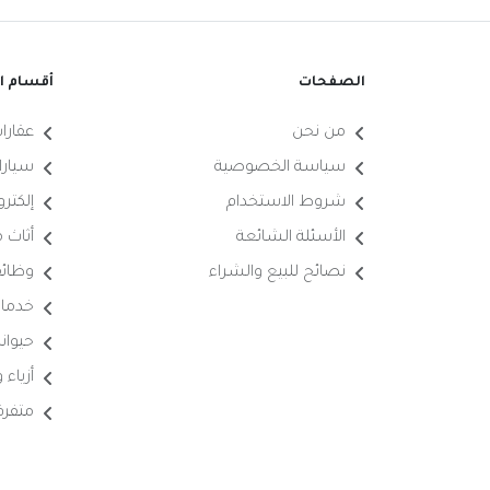
الصفحات
أقسام ال
من نحن
عقارا
سياسة الخصوصية
سيارا
شروط الاستخدام
إلكترو
الأسئلة الشائعة
أثاث 
نصائح للبيع والشراء
وظائ
خدما
حيوانا
أزياء
متفرق