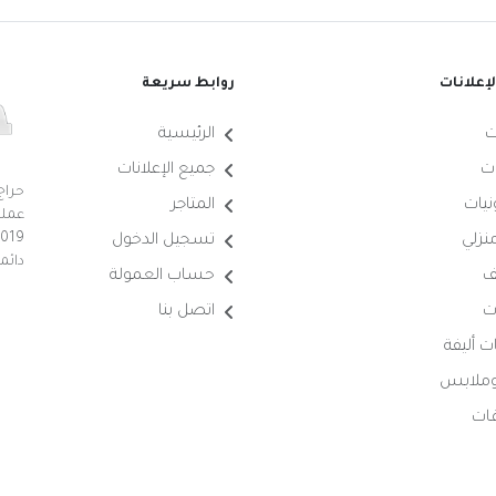
إعلانات
روابط سريعة
ت
الرئيسية
ت
جميع الإعلانات
حراج
نيات
المتاجر
عملي
منزلي
تسجيل الدخول
دائم
ف
حساب العمولة
ت
اتصل بنا
ت أليفة
 وملابس
ات