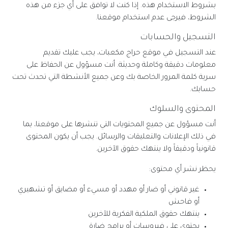
بشروط الاستخدام هذه. إذا كنت لا توافق على أي جزء من هذه
الشروط، فيرجى عدم استخدام موقعنا.
التسجيل والحسابات
عند التسجيل في موقع حراج مكعبات، يجب عليك تقديم
معلومات دقيقة وكاملة وحديثة. أنت مسؤول عن الحفاظ على
سرية كلمة المرور الخاصة بك وعن جميع الأنشطة التي تحدث تحت
حسابك.
المحتوى والسلوك
أنت مسؤول عن جميع المحتويات التي تنشرها على موقعنا، بما
في ذلك الإعلانات والتعليقات والرسائل. يجب أن يكون المحتوى
قانونياً ودقيقاً ولا ينتهك حقوق الآخرين.
يحظر نشر أي محتوى:
غير قانوني أو ضار أو مهدد أو مسيء أو مضايق أو تشهيري
أو فاحش
ينتهك حقوق الملكية الفكرية للآخرين
يحتوي على فيروسات أو برامج ضارة