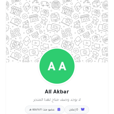
Ali Akbar
لا يوجد وصف متاح لهذا المتجر
0 إعلان
عضو منذ ٢١‏/١١‏/١٤٤٧ هـ