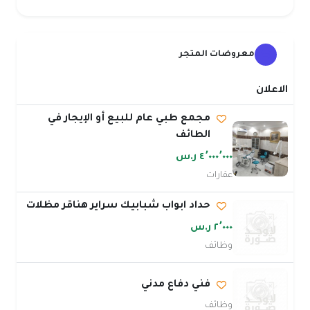
معروضات المتجر
الاعلان
مجمع طبي عام للبيع أو الإيجار في
الطائف
٤٬٠٠٠٬٠٠٠ ر.س
عقارات
حداد ابواب شبابيك سراير هناقر مظلات
٢٬٠٠٠ ر.س
وظائف
فني دفاع مدني
وظائف