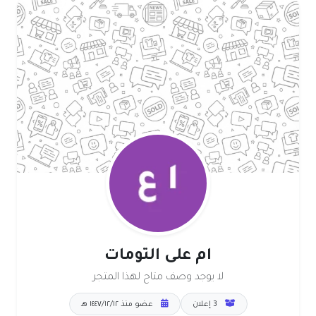
ام على التومات
لا يوجد وصف متاح لهذا المتجر
3 إعلان
عضو منذ ١٢‏/١٢‏/١٤٤٧ هـ