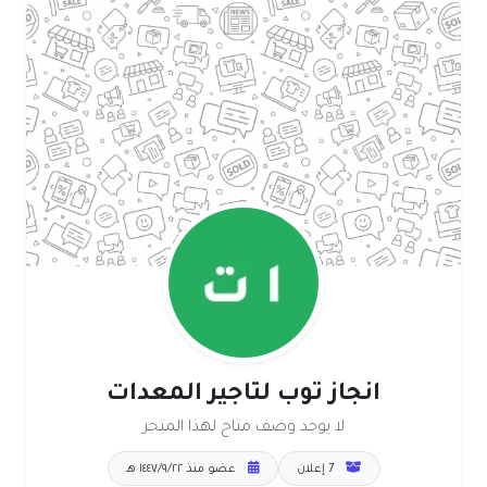
انجاز توب لتاجير المعدات
لا يوجد وصف متاح لهذا المتجر
7 إعلان
عضو منذ ٢٢‏/٩‏/١٤٤٧ هـ