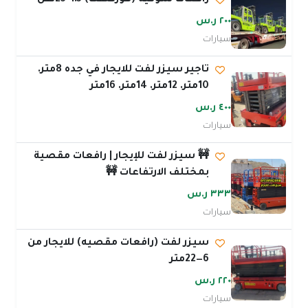
رافعات شوكيه (فوركلفت) 1.5-25طن
٢٠٠ ر.س
سيارات
تاجير سيزر لفت للايجار في جده 8متر.
10متر. 12متر. 14متر. 16متر
٤٠٠ ر.س
سيارات
🚧 سيزر لفت للإيجار | رافعات مقصية
بمختلف الارتفاعات 🚧
٣٣٣ ر.س
سيارات
سيزر لفت (رافعات مقصيه) للايجار من
6—22متر
٢٢٠ ر.س
سيارات