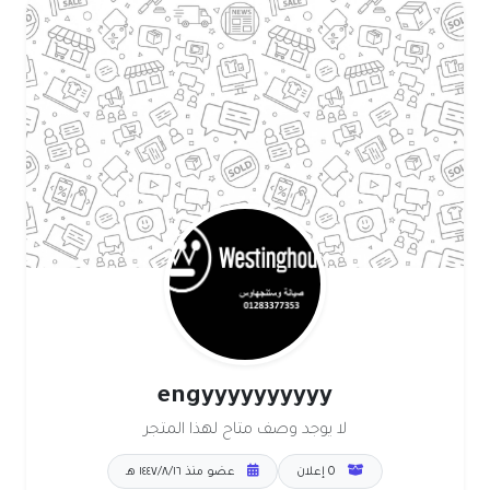
engyyyyyyyyyy
لا يوجد وصف متاح لهذا المتجر
0 إعلان
عضو منذ ١٦‏/٨‏/١٤٤٧ هـ