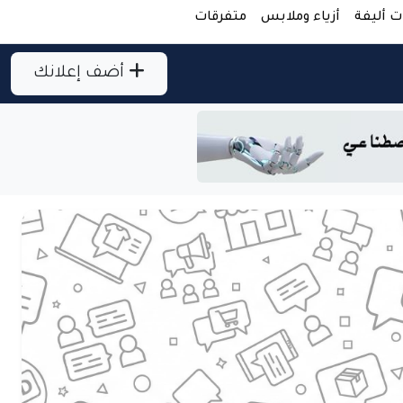
ت أليفة
أزياء وملابس
متفرقات
أضف إعلانك