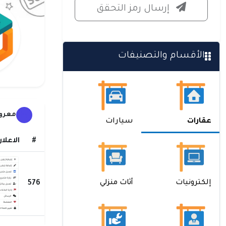
إرسال رمز التحقق
الأقسام والتصنيفات
معروض
عقارات
سيارات
#
الاعلا
إلكترونيات
أثاث منزلي
576