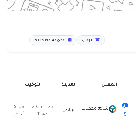
1 إعلان
عضو منذ ٢٥‏/٦‏/١٤٤٧ هـ
المعلن
المدينة
التوقيت
📷
2025-11-26
منذ 8
شركة مكعبات
الرياض
5
12:46
أشهر