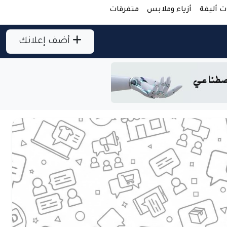
ت أليفة
أزياء وملابس
متفرقات
أضف إعلانك