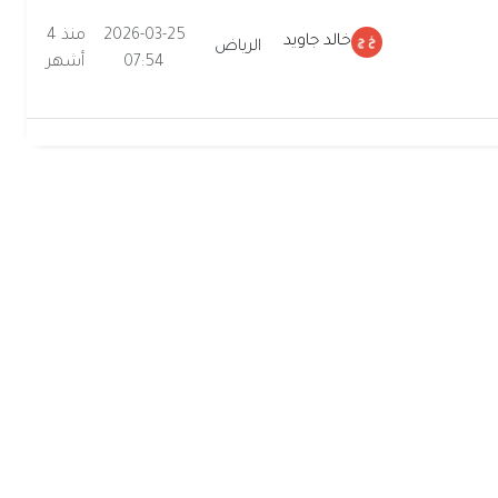
2026-03-25
منذ 4
خالد جاويد
الرياض
07:54
أشهر