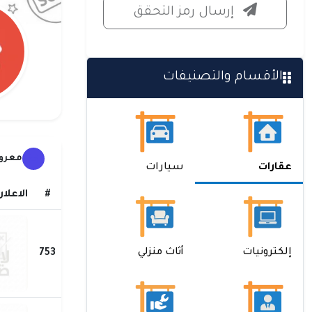
إرسال رمز التحقق
الأقسام والتصنيفات
معروض
عقارات
سيارات
#
الاعلان
إلكترونيات
أثاث منزلي
753