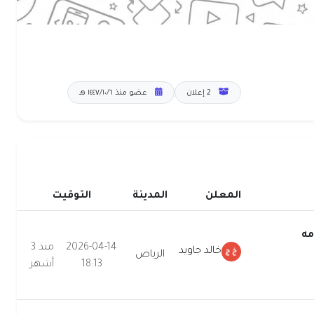
2 إعلان
عضو منذ ٦‏/١٠‏/١٤٤٧ هـ
المعلن
المدينة
التوقيت
مه
2026-04-14
منذ 3
خالد جاويد
الرياض
18:13
أشهر