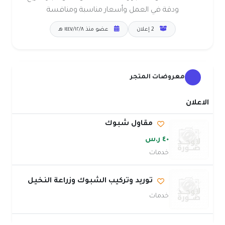
ودقة في العمل وأسعار مناسبة ومنافسة
2 إعلان
عضو منذ ٨‏/١٢‏/١٤٤٧ هـ
معروضات المتجر
الاعلان
مقاول شبوك
٤٠ ر.س
خدمات
توريد وتركيب الشبوك وزراعة النخيل
خدمات