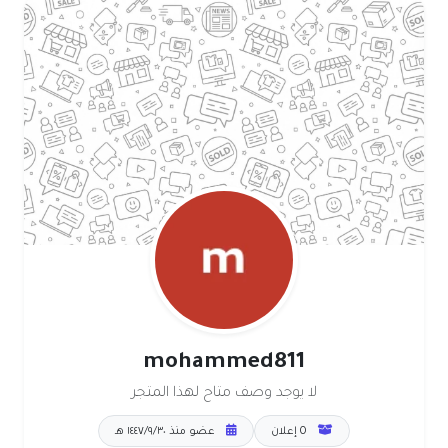
mohammed811
لا يوجد وصف متاح لهذا المتجر
0 إعلان
عضو منذ ٣٠‏/٩‏/١٤٤٧ هـ