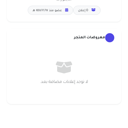
0 إعلان
عضو منذ ١٧‏/١٢‏/١٤٤٧ هـ
معروضات المتجر
لا توجد إعلانات مضافة بعد.