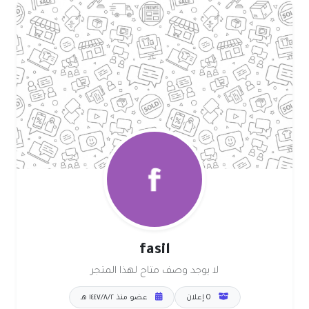
fasil
لا يوجد وصف متاح لهذا المتجر
0 إعلان
عضو منذ ٢‏/٨‏/١٤٤٧ هـ