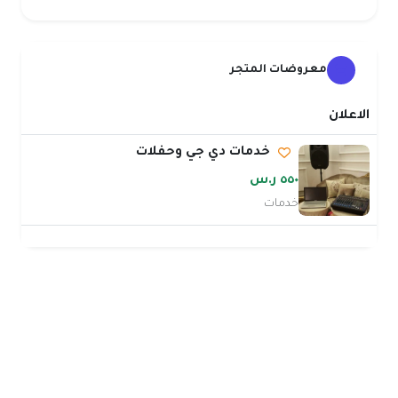
معروضات المتجر
الاعلان
خدمات دي جي وحفلات
٥٥٠ ر.س
خدمات