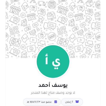
يوسف أحمد
لا يوجد وصف متاح لهذا المتجر
1 إعلان
عضو منذ ٢٣‏/١٢‏/١٤٤٧ هـ